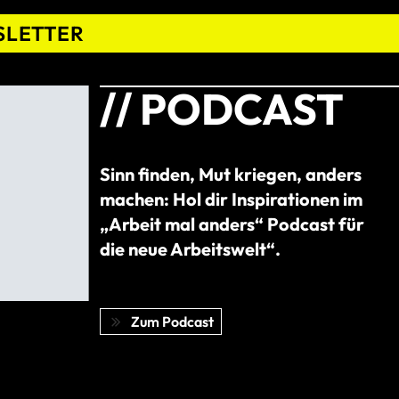
SLETTER
Ich bin mit den Datenschutzbestimmungen von
NewWorkStories und der Weiterleitung meiner
eingegebenen Daten an den Newsletter-Dienst
// PODCAST
CleverReach einverstanden.
Newsletter anmelden
Sinn finden, Mut kriegen, anders
machen: Hol dir Inspirationen im
„Arbeit mal anders“ Podcast für
die neue Arbeitswelt“.
Zum Podcast