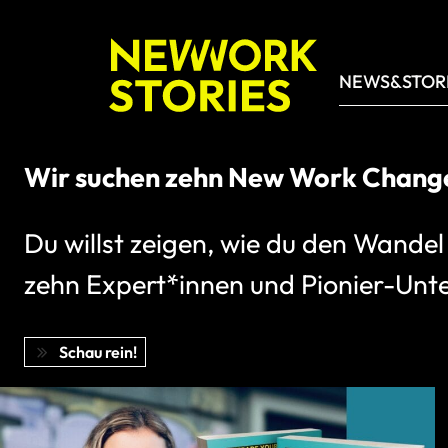
NEWS&STOR
13 Super Skills, die dein Arbeits
Mein neues Buch nimmt die mit auf 
und erfüllendes (Arbeits-)Leben.
Schau rein!