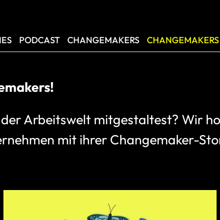
IES
PODCAST
CHANGEMAKERS
CHANGEMAKERS
leben und Leadership für immer veränd
die Reise der inneren und äußeren Tra