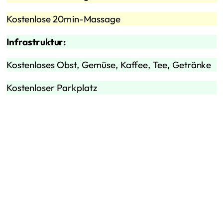
Kostenlose 20min-Massage
Infrastruktur:
Kostenloses Obst, Gemüse, Kaffee, Tee, Getränke
Kostenloser Parkplatz
Pausenecken (Stehtische) am Flur
Familie & Flexibilität:
Homeoffice individuell je nach Bedarf (auch
Weitere Beiträge
halbtags/stundenweise)
Flexibler Arbeitsbeginn und -ende
Familientage