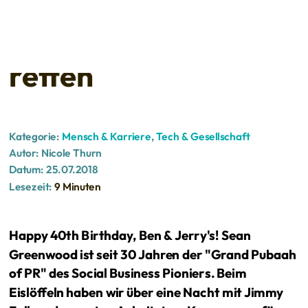
Ben & Jerry's
Mission, die Welt zu
retten
Kategorie:
Mensch & Karriere
,
Tech & Gesellschaft
Autor:
Nicole Thurn
Datum:
25.07.2018
Lesezeit:
9 Minuten
Happy 40th Birthday, Ben & Jerry's! Sean
Greenwood ist seit 30 Jahren der "Grand Pubaah
of PR" des Social Business Pioniers. B
eim
Eislöffeln haben wir über eine Nacht mit Jimmy