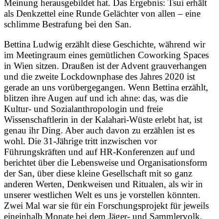
Meinung herausgebildet hat. Das Ergebnis: Tsui erhält
als Denkzettel eine Runde Gelächter von allen – eine
schlimme Bestrafung bei den San.
Bettina Ludwig erzählt diese Geschichte, während wir
im Meetingraum eines gemütlichen Coworking Spaces
in Wien sitzen. Draußen ist der Advent grauverhangen
und die zweite Lockdownphase des Jahres 2020 ist
gerade an uns vorübergegangen. Wenn Bettina erzählt,
blitzen ihre Augen auf und ich ahne: das, was die
Kultur- und Sozialanthropologin und freie
Wissenschaftlerin in der Kalahari-Wüste erlebt hat, ist
genau ihr Ding. Aber auch davon zu erzählen ist es
wohl. Die 31-Jährige tritt inzwischen vor
Führungskräften und auf HR-Konferenzen auf und
berichtet über die Lebensweise und Organisationsform
der San, über diese kleine Gesellschaft mit so ganz
anderen Werten, Denkweisen und Ritualen, als wir in
unserer westlichen Welt es uns je vorstellen könnten.
Zwei Mal war sie für ein Forschungsprojekt für jeweils
eineinhalb Monate bei dem Jäger- und Sammlervolk.