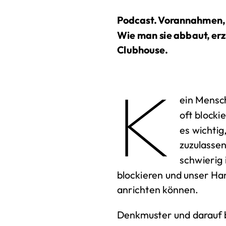
Podcast. Vorannahmen, 
Wie man sie abbaut, er
Clubhouse.
K
ein Mensch
oft blocki
es wichtig
zuzulasse
schwierig 
blockieren und unser Ha
anrichten können.
Denkmuster und darauf b