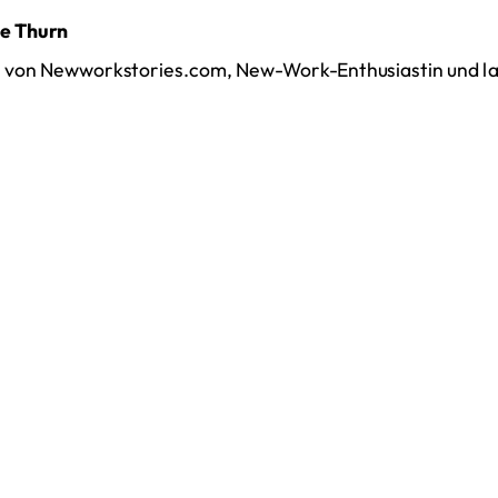
le Thurn
n von Newworkstories.com, New-Work-Enthusiastin und l
inem kritischen Blick auf die neue Arbeitswelt.