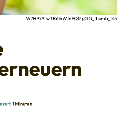
W7HP79fwTR6i4WJ6PQMgOQ_thumb_145
e
 erneuern
ezeit:
1 Minuten