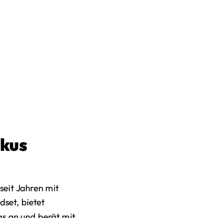
kus
seit Jahren mit
set, bietet
s an und berät mit