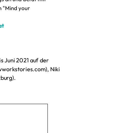
 "Mind your
at
s Juni 2021 auf der
workstories.com), Niki
zburg).