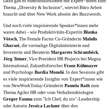
Dazu gab es Paneldiskussionen mit Expert*innen zum
Thema „Diversity & Inclusion“, wieviel Büro Arbeit
braucht und über New Work abseits des Buzzwords.
Und noch viele inspirierende Speaker*innen mehr
waren dabei - wie Produktivitäts-Expertin
Blanka
Vötsch
, The Female Factor Co-Gründerin
Mahdis
Gharaei
, die vormalige Digitalministerin und
Investorin und Beraterin
Margarete Schramböck
,
Jörg Tutner
, Vice President HR Projects bei Magna
International, Zukunftsforscher
Franz Kühmayer
und Psychologe
Bardia Monshi
. In den Sessions gibt
es viele inspirierende Insights von Expert*innen wie
von NewWorkToday-Gründerin
Pamela Rath
zum
Thema Agiles HR oder vom Verhaltensbiologen
Gregor Fauma
zum "Ich Chef, du nix"-Leadership
oder Autorin
Jessica Lackner
über den