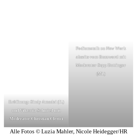
Podiumstalk zu New Work
abseits vom Buzzword mit
Moderator Sepp Buttinger
(Mi.)
Eröffnung: Sindy Amadei (li.)
und Viktoria Schmied mit
Moderator Christian Clerici
Alle Fotos © Luzia Mahler, Nicole Heidegger/HR