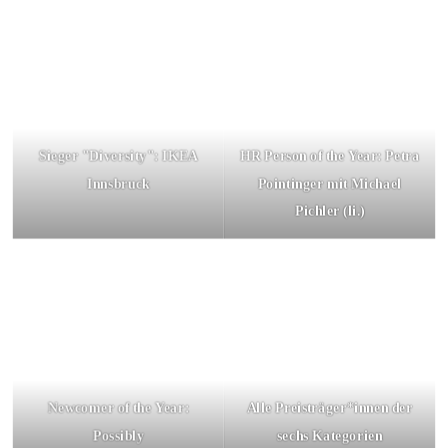
Sieger "Diversity": IKEA
HR Person of the Year: Petra
Innsbruck
Pointinger mit Michael
Pichler
(li.)
Newcomer of the Year:
Alle Preisträger*innen der
Possibly
sechs Kategorien