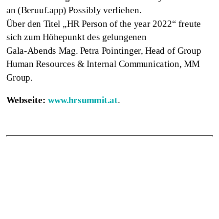
an (Beruuf.app) Possibly verliehen.
Über den Titel „HR Person of the year 2022“ freute
sich zum Höhepunkt des gelungenen
Gala-Abends Mag. Petra Pointinger, Head of Group
Human Resources & Internal Communication, MM
Group.
Webseite:
www.hrsummit.at
.
Beitrag von Nicole Thurn
Weitere Beiträge
ist Herausgeberin von Newworkstories.com, New-