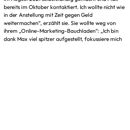
bereits im Oktober kontaktiert. Ich wollte nicht wie
in der Anstellung mit Zeit gegen Geld
weitermachen“, erzählt sie. Sie wollte weg von
ihrem „Online-Marketing-Bauchladen“: „Ich bin
dank Max viel spitzer aufgestellt, fokussiere mich
auf LinkedIn-Kampagnen und meine Zielgruppe
kommt aus dem HR-Bereich, weil ich weiß, wie
man sie am besten anspricht.“ Inzwischen verkauft
sie mehrmonatige Programme mit
Weitere Beiträge
Videoanleitungen und Worksheets und hat ihre
Preise erhöht. „Ich muss nicht immer wieder ein
komplett neues Angebot erstellen, adaptiere sie
für die Kunden nur leicht. Den meisten Kund*innen
ist es egal, dass es keinen Stundensatz und
Stundenkontingent gibt“, sagt sie. Na dann!