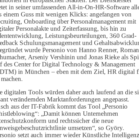
etet in seiner umfassenden All-in-On-HR-Software all
s einem Guss mit wenigen Klicks: angefangen von
cruiting, Onboarding über Personalmanagement mit
gitaler Personalakte und Zeiterfassung, bis hin zu
lententwicklung, Leistungsbeurteilungen, 360 Grad-
edback Schulungsmanagement und Gehaltsabwicklu
gründet wurde Personio von Hanno Renner, Roma
humacher, Arseniy Vershinin und Jonas Rieke als Spi
f des Center for Digital Technology & Management
DTM) in München – eben mit dem Ziel, HR digital f
 machen.
e digitalen Tools würden daher auch laufend an die s
sant verändernden Marktanforderungen angepasst.
isch aus der IT-Fabrik kommt das Tool „Personio
istleblowing“: „Damit können Unternehmen
tenschutzkonform und rechtssicher die neue
nweisgebeschutzrichtlinie umsetzen“, so Györy.
rsonio setzt auch immer wieder Künstliche Intelligen