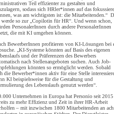
ministrativen Teil effizienter zu gestalten und
szulagern, sodass sich HRler*innen auf das fokussier
nnen, was am wichtigsten ist: die Mitarbeitenden.“ D
 werde so zur „Copilotin für HR“. Und wenn schon,
rden PersonalerInnen durch andere PersonalerInnen
setzt, die mit KI umgehen können.
ch BewerberInnen profitieren von KI-Lösungen bei 
bsuche. „KI-Systeme könnten auf Basis des eigenen
benslaufs und der Präferenzen des Bewerbers
tomatisch nach Stellenangeboten suchen. Auch Job-
pfehlungen könnten so ermöglicht werden. Sobald
ch die Bewerber*innen aktiv für eine Stelle interessier
nn KI beispielsweise für die Gestaltung und
rmulierung des Lebenslaufs genutzt werden“.
.000 Unternehmen in Europa hat Personio seit 2015
reits zu mehr Effizienz und Zeit in ihrer HR-Arbeit
rholfen – mit inzwischen 1800 Mitarbeitenden an ach
andorten in europäischen Städten. Der Dienstleister