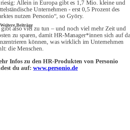
t riesig: Allein in Europa gibt es 1,7 Mio. kleine und
ttelständische Unternehmen - erst 0,5 Prozent des
rktes nutzen Personio“, so Györy.
Weitere Beiträge
 gibt also viel zu tun – und noch viel mehr Zeit und
sten zu sparen, damit HR-Manager*innen sich auf d
nzentrieren können, was wirklich im Unternehmen
hlt: die Menschen.
hr Infos zu den HR-Produkten von Personio
ndest du auf:
www.personio.de