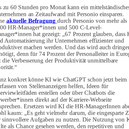
s zu 60 Stunden pro Monat kann ein mittelständische
ternehmen an Zeitaufwand mit Personio einsparen.
ne
aktuelle Befragung
durch Personio von mehr als
00 HR-Manager*innen und 500 C-Level-
nager*innen hat gezeigt: „67 Prozent glauben, dass 
d Automatisierung ihr Unternehmen effizienter und
oduktiver machen werden. Und das wird auch dringe
nötigt, denn für 74 Prozent der Personalleiter in Eur
t die Verbesserung der Produktivität unmittelbare
orität.“
nz konkret könne KI wie ChatGPT schon jetzt beim
rfassen von Stellenanzeigen helfen, Ideen für
terviewleitfäden erstellen oder über Chatbots die
werber*innen direkt auf der Karriere-Webseite
sprechen. Ersetzen wird KI die HR-ManagerInnen ab
hl kaum: „Es geht vielmehr darum, die eingesparte Z
r sinnvollere Aufgaben zu nutzen. Die Nutzung von 
llte als Chance gesehen werden, den repetitiven und