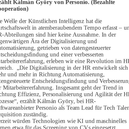
zählt Kálmán Györy von Personio.
(Bezahlte
operation)
e Welle der Künstlichen Intelligenz hat die
rtschaftswelt in atemberaubendem Tempo erfasst – u
-Abteilungen sind hier keine Ausnahme. In der
genwärtigen Ära der Digitalisierung und
tomatisierung, getrieben von datengesteuerter
tscheidungsfindung und einer verbesserten
tarbeitererfahrung, erleben wir eine Revolution im H
reich. „Die Digitalisierung in der HR entwickelt sich
hr und mehr in Richtung Automatisierung,
tengesteuerte Entscheidungsfindung und Verbesseru
r Mitarbeitererfahrung. Insgesamt geht der Trend in
chtung Effizienz, Personalisierung und Agilität der H
ozesse“, erzählt Kálmán Györy, bei HR-
ftwareanbieter Personio als Team Lead für Tech Tale
quisition zuständig.
rzeit würden Technologien wie KI und maschinelles
rnen etwa für das Screening von CVs eingesetzt,